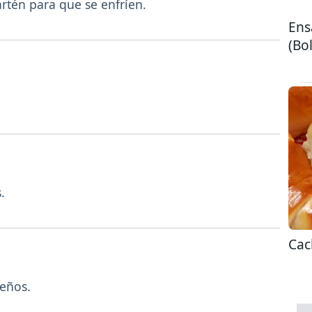
artén para que se enfríen.
Ens
(Bol
.
Cac
ueños.