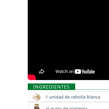
INGREDIENTES
1 unidad de cebolla blanca
al gusto de pimienta