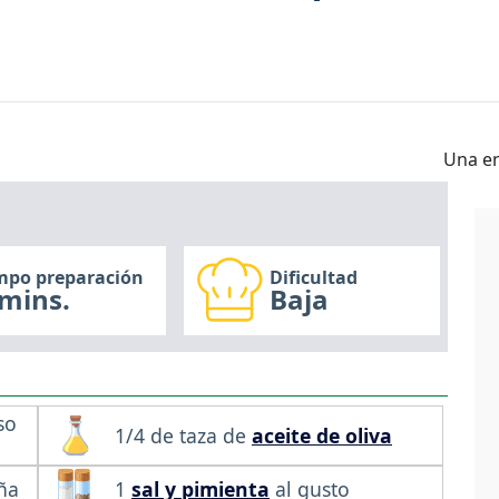
Una en
mpo preparación
Dificultad
mins.
Baja
so
1/4 de taza de
aceite de oliva
ña
1
sal y pimienta
al gusto