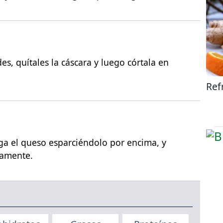
s, quítales la cáscara y luego córtala en
Ref
ga el queso esparciéndolo por encima, y
iamente.