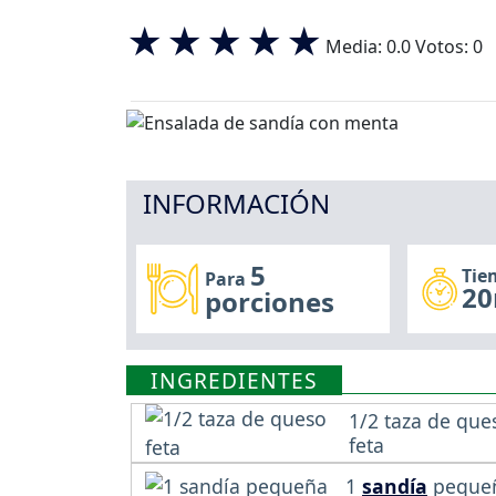
Media:
0.0
Votos:
0
INFORMACIÓN
5
Tie
Para
20
porciones
INGREDIENTES
1/2 taza de que
feta
1
sandía
peque