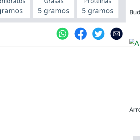
ohidratos
Grasas
Proteínas
gramos
5 gramos
5 gramos
Bud
Arr