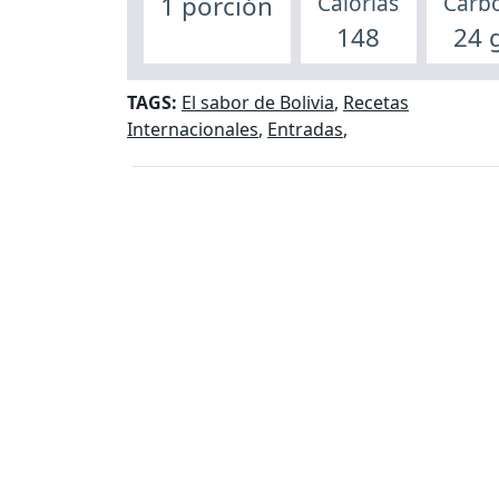
Calorías
Carb
1 porción
148
24 
TAGS:
El sabor de Bolivia
,
Recetas
Internacionales
,
Entradas
,