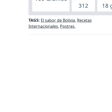
312
18 
TAGS:
El sabor de Bolivia
,
Recetas
Internacionales
,
Postres
,