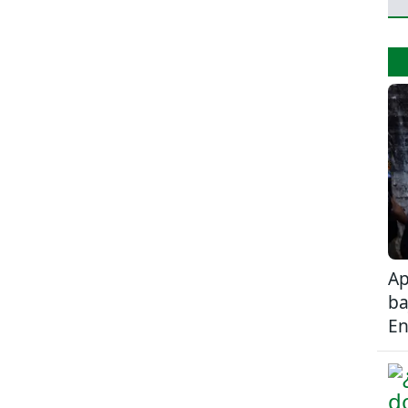
Ap
ba
En