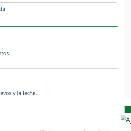
da
ntos.
evos y la leche.