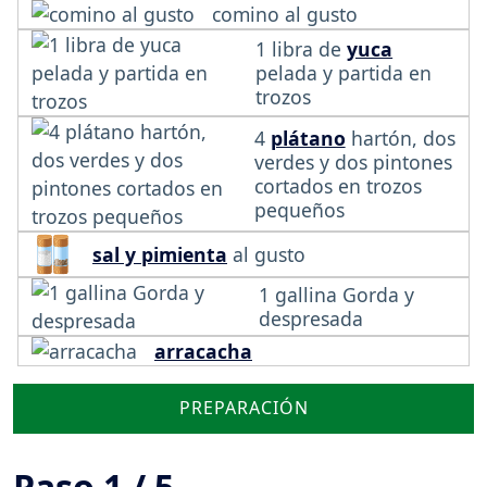
comino al gusto
1 libra de
yuca
pelada y partida en
trozos
4
plátano
hartón, dos
verdes y dos pintones
cortados en trozos
pequeños
sal y pimienta
al gusto
1 gallina Gorda y
despresada
arracacha
PREPARACIÓN
Paso 1 / 5