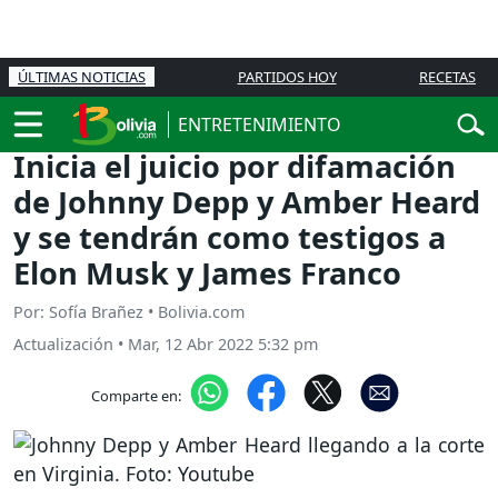
ÚLTIMAS NOTICIAS
PARTIDOS HOY
RECETAS
ENTRETENIMIENTO
Inicia el juicio por difamación
de Johnny Depp y Amber Heard
y se tendrán como testigos a
Elon Musk y James Franco
Por: Sofía Brañez • Bolivia.com
Actualización
•
Mar, 12 Abr 2022 5:32 pm
Comparte en: