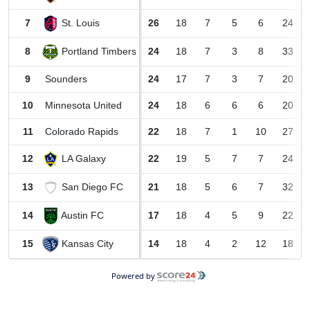
St. Louis
7
26
18
7
5
6
24
Portland Timbers
8
24
18
7
3
8
33
9
Sounders
24
17
7
3
7
20
10
Minnesota United
24
18
6
6
6
20
11
Colorado Rapids
22
18
7
1
10
27
LA Galaxy
12
22
19
5
7
7
24
San Diego FC
13
21
18
5
6
7
32
Austin FC
14
17
18
4
5
9
22
Kansas City
15
14
18
4
2
12
18
Powered by