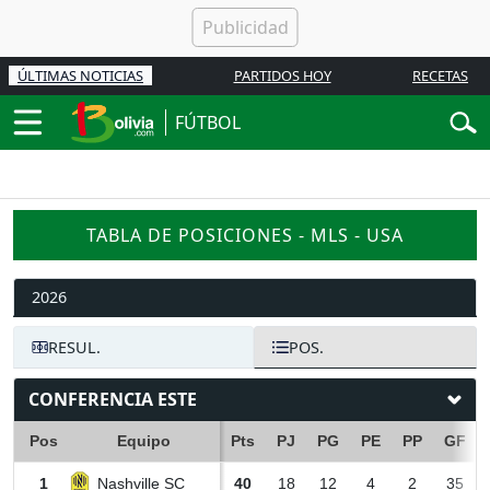
ÚLTIMAS NOTICIAS
PARTIDOS HOY
RECETAS
FÚTBOL
TABLA DE POSICIONES - MLS - USA
2026
RESUL.
POS.
CONFERENCIA ESTE
Pos
Equipo
Pts
PJ
PG
PE
PP
GF
Nashville SC
1
40
18
12
4
2
35