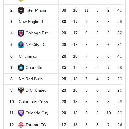
Inter Miami
2
38
18
11
5
2
45
3
New England
30
17
9
3
5
28
Chicago Fire
4
29
17
9
2
6
32
NY City FC
5
26
18
7
5
6
31
6
Cincinnati
26
18
7
5
6
45
Charlotte
7
25
18
7
4
7
29
8
NY Red Bulls
25
18
7
4
7
29
D.C. United
9
23
18
5
8
5
26
10
Columbus Crew
20
18
5
5
8
26
Orlando City
11
20
18
6
2
10
30
Toronto FC
12
17
18
3
8
7
24