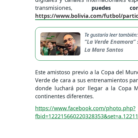
transmisiones,
puedes con
https://www.bolivia.com/futbol/parti
Te gustaría leer también:
“La Verde Enamora” se
La Mara Santos
Este amistoso previo a la Copa del Mun
Verde de cara a sus entrenamientos para
donde luchará por llegar a la Copa 
continentes diferentes.
https://www.facebook.com/photo.php?
fbid=122215660220328353&set=a.1221