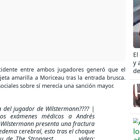
El
y 
ncidente entre ambos jugadores generó que el
de
rjeta amarilla a Moriceau tras la entrada brusca.
sociales sobre sí merecía una sanción mayor.
n del jugador de Wilstermann???? |
as los exámenes médicos a Andrés
 Wilstermann presenta una fractura
edema cerebral, esto tras el choque
de The Strongest. . . . . . video: