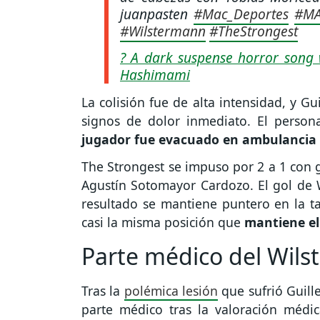
juanpasten
#Mac_Deportes
#MA
#Wilstermann
#TheStrongest
? A dark suspense horror song 
Hashimami
La colisión fue de alta intensidad, y 
signos de dolor inmediato. El perso
jugador fue evacuado en ambulancia
The Strongest se impuso por 2 a 1 con g
Agustín Sotomayor Cardozo. El gol de 
resultado se mantiene puntero en la t
casi la misma posición que
mantiene el
Parte médico del Wil
Tras la
polémica lesión
que sufrió Guill
parte médico tras la valoración médic