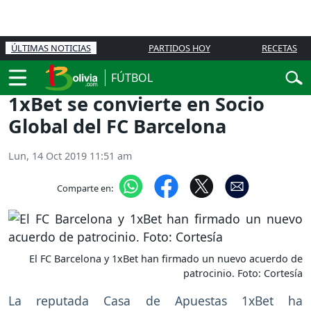
ÚLTIMAS NOTICIAS
PARTIDOS HOY
RECETAS
FÚTBOL
1xBet se convierte en Socio
Global del FC Barcelona
Lun, 14 Oct 2019 11:51 am
Comparte en:
El FC Barcelona y 1xBet han firmado un nuevo acuerdo de
patrocinio. Foto: Cortesía
La reputada Casa de Apuestas 1xBet ha