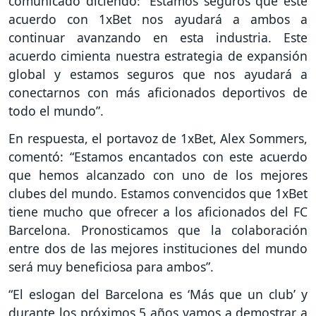
comunicado diciendo: “Estamos seguros que este
acuerdo con 1xBet nos ayudará a ambos a
continuar avanzando en esta industria. Este
acuerdo cimienta nuestra estrategia de expansión
global y estamos seguros que nos ayudará a
conectarnos con más aficionados deportivos de
todo el mundo”.
En respuesta, el portavoz de 1xBet, Alex Sommers,
comentó: “Estamos encantados con este acuerdo
que hemos alcanzado con uno de los mejores
clubes del mundo. Estamos convencidos que 1xBet
tiene mucho que ofrecer a los aficionados del FC
Barcelona. Pronosticamos que la colaboración
entre dos de las mejores instituciones del mundo
será muy beneficiosa para ambos”.
“El eslogan del Barcelona es ‘Más que un club’ y
durante los próximos 5 años vamos a demostrar a