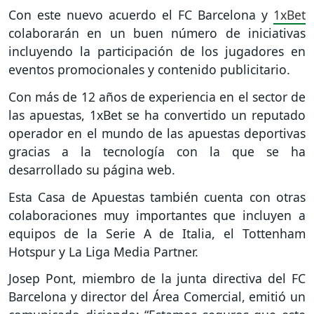
Con este nuevo acuerdo el FC Barcelona y
1xBet
colaborarán en un buen número de iniciativas
incluyendo la participación de los jugadores en
eventos promocionales y contenido publicitario.
Con más de 12 años de experiencia en el sector de
las apuestas, 1xBet se ha convertido un reputado
operador en el mundo de las apuestas deportivas
gracias a la tecnología con la que se ha
desarrollado su página web.
Esta Casa de Apuestas también cuenta con otras
colaboraciones muy importantes que incluyen a
equipos de la Serie A de Italia, el Tottenham
Hotspur y La Liga Media Partner.
Josep Pont, miembro de la junta directiva del FC
Barcelona y director del Área Comercial, emitió un