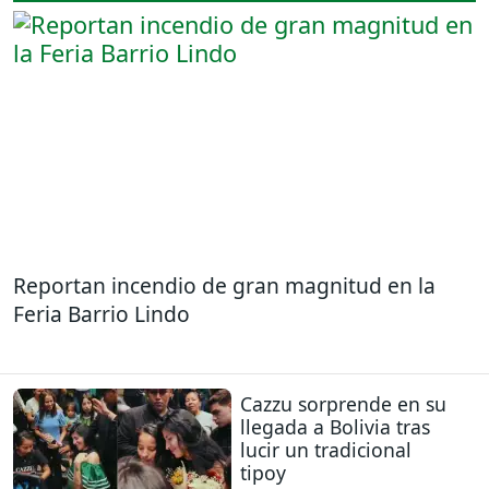
Reportan incendio de gran magnitud en la
Feria Barrio Lindo
Cazzu sorprende en su
llegada a Bolivia tras
lucir un tradicional
tipoy