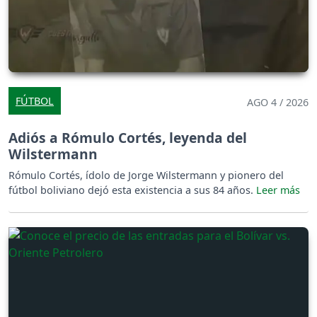
FÚTBOL
AGO 4 / 2026
Adiós a Rómulo Cortés, leyenda del
Wilstermann
Rómulo Cortés, ídolo de Jorge Wilstermann y pionero del
fútbol boliviano dejó esta existencia a sus 84 años.