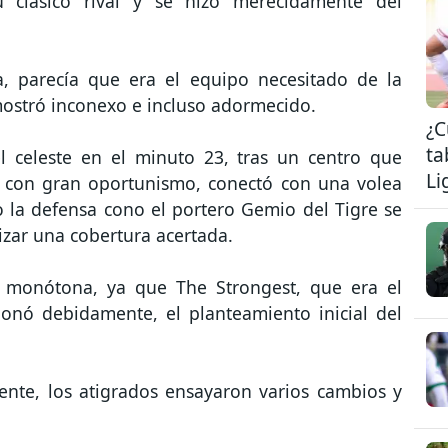
u clásico rival y se hizo merecidamente del
a, parecía que era el equipo necesitado de la
mostró inconexo e incluso adormecido.
¿C
ta
l celeste en el minuto 23, tras un centro que
Li
 con gran oportunismo, conectó con una volea
o la defensa cono el portero Gemio del Tigre se
lizar una cobertura acertada.
o monótona, ya que The Strongest, que era el
ionó debidamente, el planteamiento inicial del
ente, los atigrados ensayaron varios cambios y