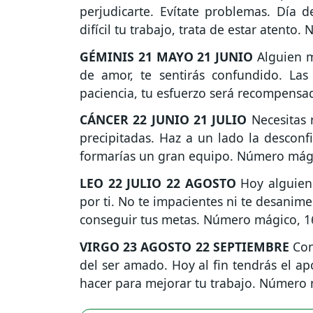
perjudicarte. Evítate problemas. Día 
difícil tu trabajo, trata de estar atento
GÉMINIS
21 MAYO 21 JUNIO
Alguien m
de amor, te sentirás confundido. La
paciencia, tu esfuerzo será recompens
CÁNCER
22 JUNIO 21 JULIO
Necesitas r
precipitadas. Haz a un lado la desconf
formarías un gran equipo. Número mági
LEO
22 JULIO 22 AGOSTO
Hoy alguien 
por ti. No te impacientes ni te desanim
conseguir tus metas. Número mágico, 1
VIRGO
23 AGOSTO 22 SEPTIEMBRE
Cont
del ser amado. Hoy al fin tendrás el a
hacer para mejorar tu trabajo. Número 