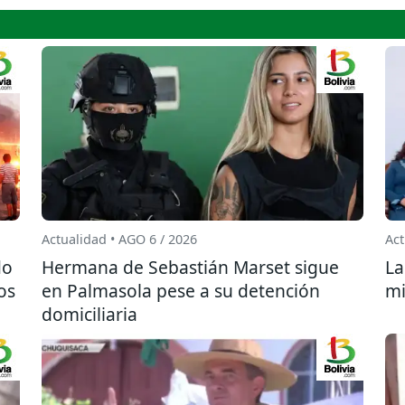
Actualidad • AGO 6 / 2026
Act
do
Hermana de Sebastián Marset sigue
La
os
en Palmasola pese a su detención
mi
domiciliaria