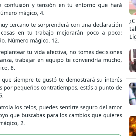
de confusión y tensión en tu entorno que hará
. Número mágico, 4.
¿C
uy cercano te sorprenderá con una declaración
ta
s cosas en tu trabajo mejorarán poco a poco:
Li
ado. Número mágico, 12.
eplantear tu vida afectiva, no tomes decisiones
ianza, trabajar en equipo te convendría mucho,
co, 8.
que siempre te gustó te demostrará su interés
es por pequeños contratiempos, estás a punto de
6.
rola los celos, puedes sentirte seguro del amor
poyo que buscabas para los cambios que quieres
mágico, 2.