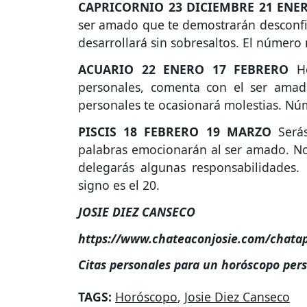
CAPRICORNIO
23 DICIEMBRE 21 ENE
ser amado que te demostrarán desconfia
desarrollará sin sobresaltos. El número
ACUARIO
22 ENERO 17 FEBRERO
Ho
personales, comenta con el ser amad
personales te ocasionará molestias. Nú
PISCIS
18 FEBRERO 19 MARZO
Serás
palabras emocionarán al ser amado. No 
delegarás algunas responsabilidades
signo es el 20.
JOSIE DIEZ CANSECO
https://www.chateaconjosie.com/chata
Citas personales para un horóscopo per
TAGS:
Horóscopo
,
Josie Diez Canseco