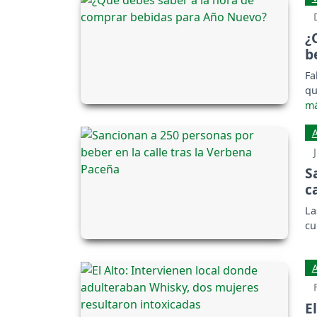
¿
b
Fa
qu
S
c
La
cu
E