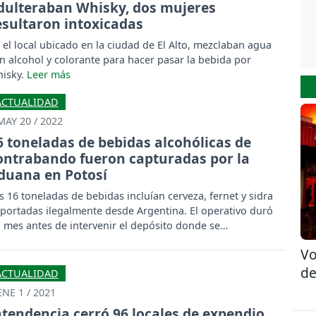
dulteraban Whisky, dos mujeres
esultaron intoxicadas
 el local ubicado en la ciudad de El Alto, mezclaban agua
n alcohol y colorante para hacer pasar la bebida por
isky.
ACTUALIDAD
MAY 20 / 2022
6 toneladas de bebidas alcohólicas de
ontrabando fueron capturadas por la
duana en Potosí
s 16 toneladas de bebidas incluían cerveza, fernet y sidra
portadas ilegalmente desde Argentina. El operativo duró
 mes antes de intervenir el depósito donde se
contraban los productos ilegales.
Vo
de
ACTUALIDAD
ENE 1 / 2021
ntendencia cerró 96 locales de expendio