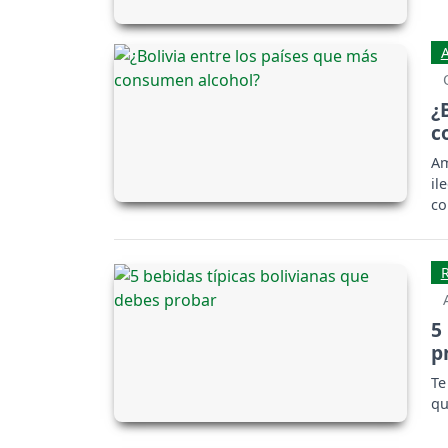
¿
c
Am
il
c
5
p
Te
qu