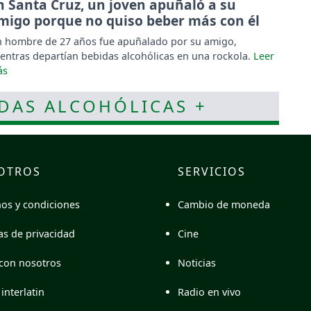
n Santa Cruz, un joven apuñaló a su
migo porque no quiso beber más con él
 hombre de 27 años fue apuñalado por su amigo,
entras departían bebidas alcohólicas en una rockola.
IDAS ALCOHÓLICAS +
OTROS
SERVICIOS
Cambio de moneda
os y condiciones
Cine
cas de privacidad
Noticias
con nosotros
Radio en vivo
interlatin