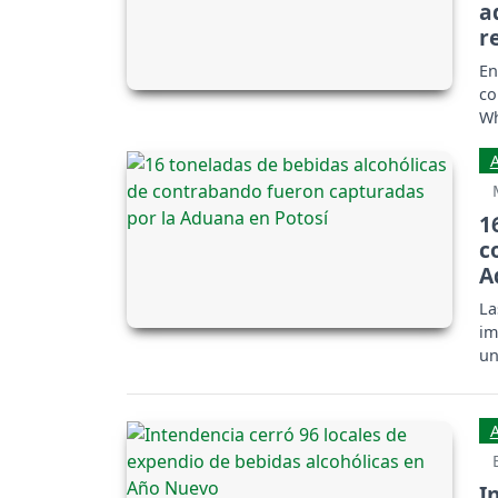
a
r
En
co
Wh
1
c
A
La
im
un
en
I