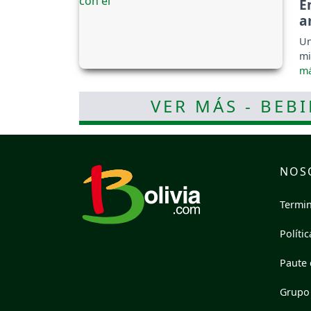
E
a
Un
mi
VER MÁS - BEB
NOS
Termin
Políti
Paute 
Grupo 