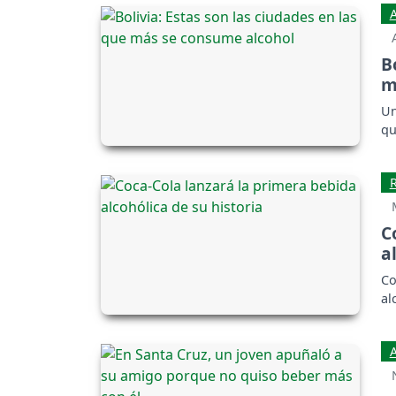
B
m
Un
qu
C
a
Co
al