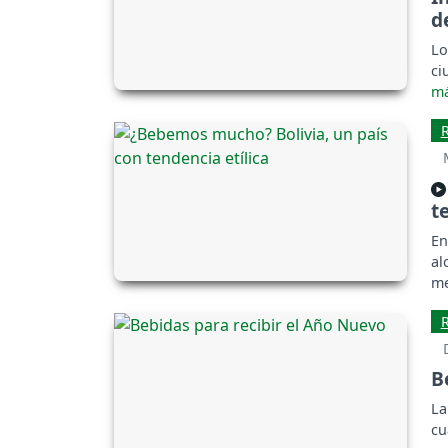
d
Lo
ci
t
En
al
me
es
B
La
cu