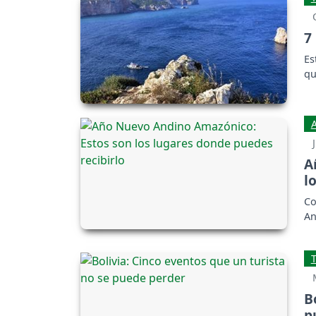
7
Es
qu
A
l
Co
An
B
p