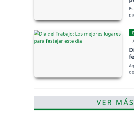
Es
pu
D
f
Aq
de
VER MÁS