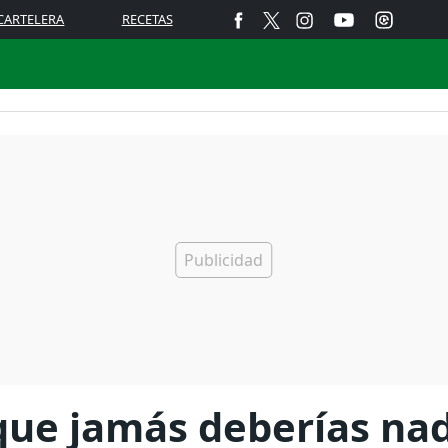
CARTELERA
RECETAS
 que jamás deberías na