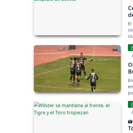
C
d
El
co
ci
O
B
En
en
Jo
Bl
T