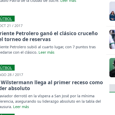
tadio Patria de la ciudad de Sucre.
FÚTBOL
OCT 21 / 2017
riente Petrolero ganó el clásico cruceño
el torneo de reservas
iente Petrolero subió al cuarto lugar, con 7 puntos tras
edarse con el clásico.
FÚTBOL
AGO 28 / 2017
Wilstermann llega al primer receso como
íder absoluto
 aviador derrotó en la víspera a San José por la mínima
ferencia, asegurando su liderazgo absoluto en la tabla del
ausura.