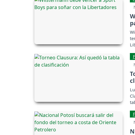
W
p
Wi
te
Li
T
c
Lu
Cl
ta
N