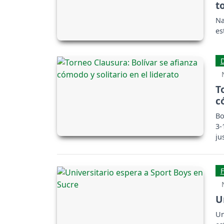
t
Na
es
T
c
Bo
3-
ju
U
Un