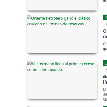
es
O
d
Or
qu
l
El
di
Cl