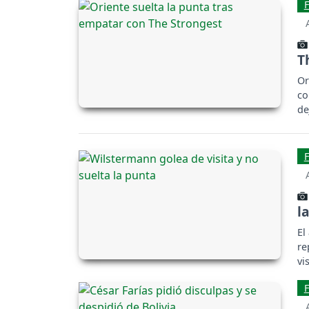
T
Or
co
de
l
El
re
vi