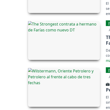
El
se
em
Un
T
F
Da
co
P
El
si
en