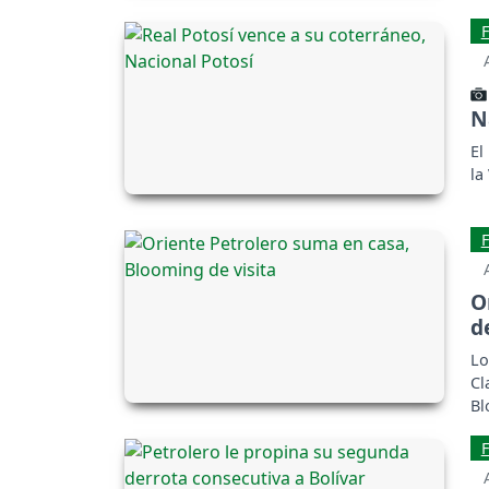
en
N
El
la
O
d
Lo
Cl
Bl