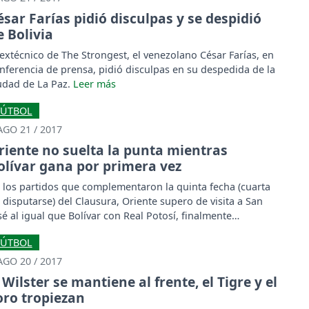
ésar Farías pidió disculpas y se despidió
e Bolivia
 extécnico de The Strongest, el venezolano César Farías, en
nferencia de prensa, pidió disculpas en su despedida de la
udad de La Paz.
FÚTBOL
AGO 21 / 2017
riente no suelta la punta mientras
olívar gana por primera vez
 los partidos que complementaron la quinta fecha (cuarta
 disputarse) del Clausura, Oriente supero de visita a San
sé al igual que Bolívar con Real Potosí, finalmente
ooming y Guabirá marcaron tablas.
FÚTBOL
AGO 20 / 2017
Wilster se mantiene al frente, el Tigre y el
oro tropiezan