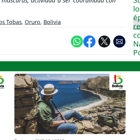
 y máscaras, actividad a ser coordinada con
los Tobas
,
Oruro
,
Bolivia