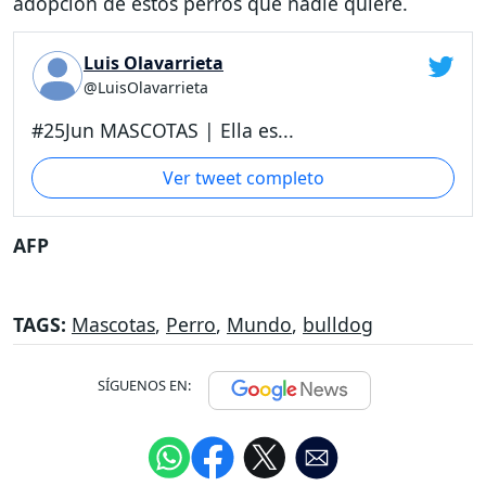
adopción de estos perros que nadie quiere.
Luis Olavarrieta
@LuisOlavarrieta
#25Jun MASCOTAS | Ella es...
Ver tweet completo
AFP
TAGS:
Mascotas
,
Perro
,
Mundo
,
bulldog
SÍGUENOS EN: