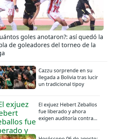
uántos goles anotaron?: así quedó la
bla de goleadores del torneo de la
ga
Cazzu sorprende en su
llegada a Bolivia tras lucir
un tradicional tipoy
El exjuez Hebert Zeballos
fue liberado y ahora
exigen auditoría contra
jueces del caso
Horóscopo 06 de agosto: