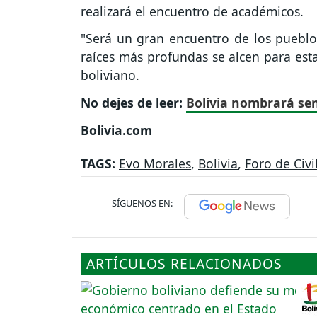
realizará el encuentro de académicos.
"Será un gran encuentro de los pueblo
raíces más profundas se alcen para est
boliviano.
No dejes de leer:
Bolivia nombrará se
Bolivia.com
TAGS:
Evo Morales
,
Bolivia
,
Foro de Civi
SÍGUENOS EN:
ARTÍCULOS RELACIONADOS