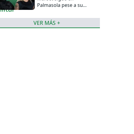
Palmasola pese a su
detención domiciliaria
VER MÁS +