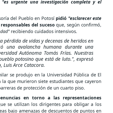
"es urgente una investigación completa y el
soría del Pueblo en Potosí
pidió
"esclarecer este
 responsables del suceso
que, según confirmó,
edad"
recibiendo cuidados intensivos.
a pérdida de vidas y decenas de heridos en
ocó una avalancha humana durante una
iversidad Autónoma Tomás Frías. Nuestras
 pueblo potosino que está de luto."
, expresó
o, Luis Arce Catacora.
lar se produjo en la Universidad Pública de El
n la que murieron siete estudiantes que cayeron
barreras de protección de un cuarto piso.
denuncias en torno a las representaciones
e se utilizan los dirigentes para obligar a los
bleas bajo amenazas de descuentos de puntos en