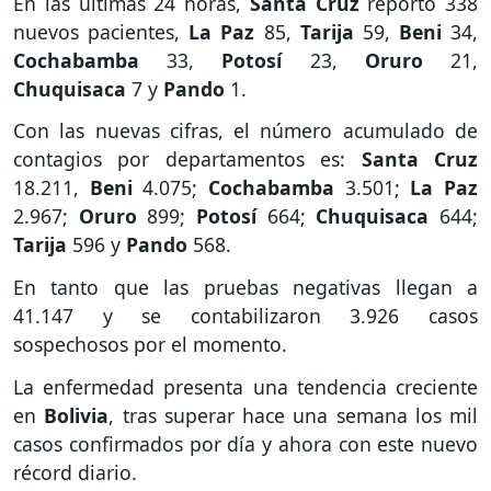
En las últimas 24 horas,
Santa Cruz
reportó 338
nuevos pacientes,
La Paz
85,
Tarija
59,
Beni
34,
Cochabamba
33,
Potosí
23,
Oruro
21,
Chuquisaca
7 y
Pando
1.
Con las nuevas cifras, el número acumulado de
contagios por departamentos es:
Santa Cruz
18.211,
Beni
4.075;
Cochabamba
3.501;
La Paz
2.967;
Oruro
899;
Potosí
664;
Chuquisaca
644;
Tarija
596 y
Pando
568.
En tanto que las pruebas negativas llegan a
41.147 y se contabilizaron 3.926 casos
sospechosos por el momento.
La enfermedad presenta una tendencia creciente
en
Bolivia
, tras superar hace una semana los mil
casos confirmados por día y ahora con este nuevo
récord diario.