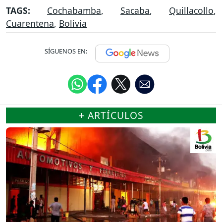
TAGS:
Cochabamba
,
Sacaba
,
Quillacollo
,
Cuarentena
,
Bolivia
SÍGUENOS EN:
+ ARTÍCULOS