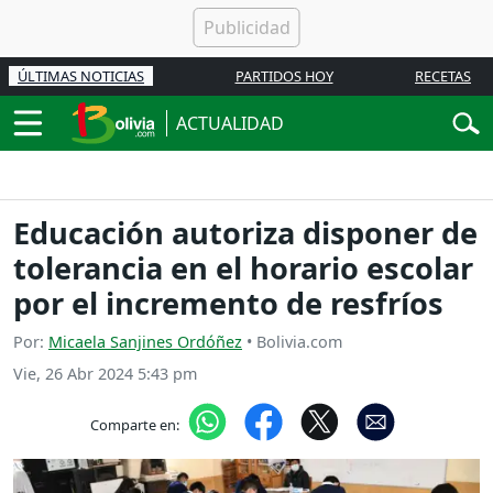
ÚLTIMAS NOTICIAS
PARTIDOS HOY
RECETAS
ACTUALIDAD
Educación autoriza disponer de
tolerancia en el horario escolar
por el incremento de resfríos
Por:
Micaela Sanjines Ordóñez
• Bolivia.com
Vie, 26 Abr 2024 5:43 pm
Comparte en: