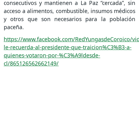
consecutivos y mantienen a La Paz “cercada”, sin
acceso a alimentos, combustible, insumos médicos
y otros que son necesarios para la población
paceña.
https://www.facebook.com/RedYungasdeCoroico/vid
le-recuerda-al-presidente-que-traicion%C3%B3-a-
quienes-votaron-por-%C3%A9ldesde-
cl/865126562662149/