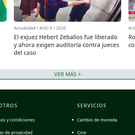
Actualidad • AGO 6 / 2026
Act
El exjuez Hebert Zeballos fue liberado
Ro
y ahora exigen auditoría contra jueces
co
del caso
VER MÁS +
OTROS
SERVICIOS
Cambio de moneda
os y condiciones
Cine
cas de privacidad