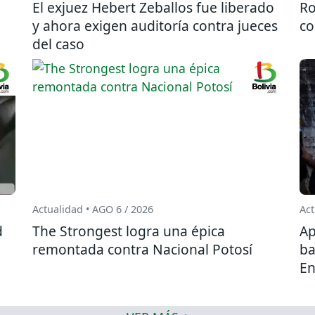
El exjuez Hebert Zeballos fue liberado
Ro
y ahora exigen auditoría contra jueces
co
del caso
Actualidad • AGO 6 / 2026
Act
d
The Strongest logra una épica
Ap
remontada contra Nacional Potosí
ba
En