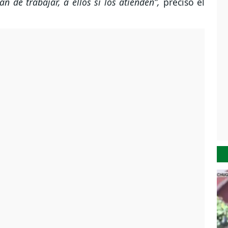
n de trabajar, a ellos sí los atienden”,
precisó el