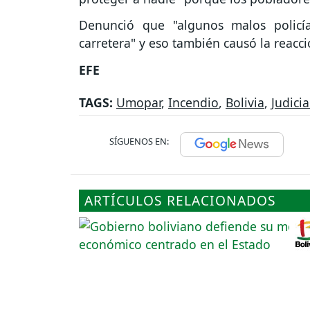
Denunció que "algunos malos policí
carretera" y eso también causó la reacc
EFE
TAGS:
Umopar
,
Incendio
,
Bolivia
,
Judicia
SÍGUENOS EN:
ARTÍCULOS RELACIONADOS