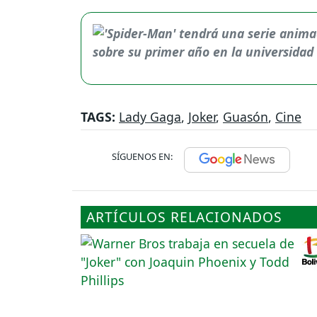
TAGS:
Lady Gaga
,
Joker
,
Guasón
,
Cine
SÍGUENOS EN:
ARTÍCULOS RELACIONADOS