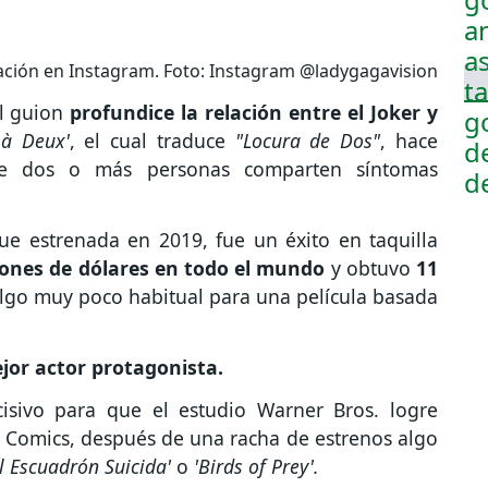
ación en Instagram. Foto: Instagram @ladygagavision
l guion
profundice la relación entre el Joker y
 à Deux'
, el cual traduce
"Locura de Dos"
, hace
ue dos o más personas comparten síntomas
 fue estrenada en 2019, fue un éxito en taquilla
lones de dólares en todo el mundo
y obtuvo
11
algo muy poco habitual para una película basada
jor actor protagonista.
cisivo para que el estudio Warner Bros. logre
C Comics, después de una racha de estrenos algo
l Escuadrón Suicida'
o
'Birds of Prey'.