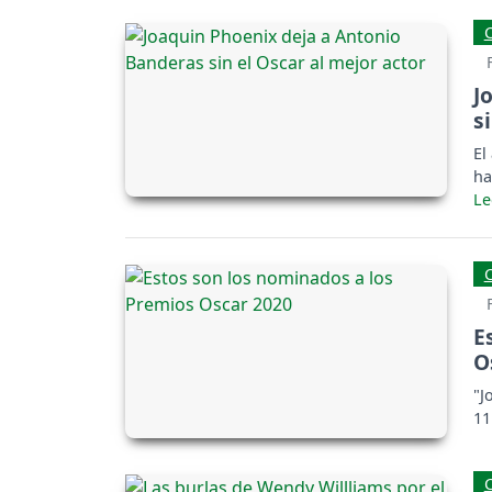
J
s
El
ha
E
O
"J
11