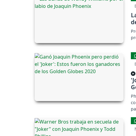
L
d
Pr
pr
'
G
Ph
co
pa