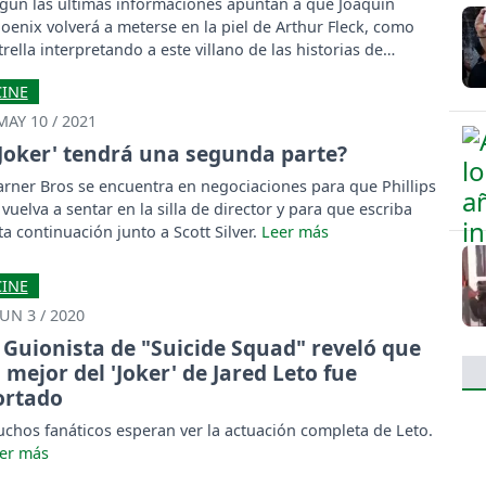
gún las últimas informaciones apuntan a que Joaquin
oenix volverá a meterse en la piel de Arthur Fleck, como
trella interpretando a este villano de las historias de
tman.
CINE
MAY 10 / 2021
'Joker' tendrá una segunda parte?
rner Bros se encuentra en negociaciones para que Phillips
 vuelva a sentar en la silla de director y para que escriba
ta continuación junto a Scott Silver.
CINE
JUN 3 / 2020
Guionista de "Suicide Squad" reveló que
o mejor del 'Joker' de Jared Leto fue
ortado
chos fanáticos esperan ver la actuación completa de Leto.