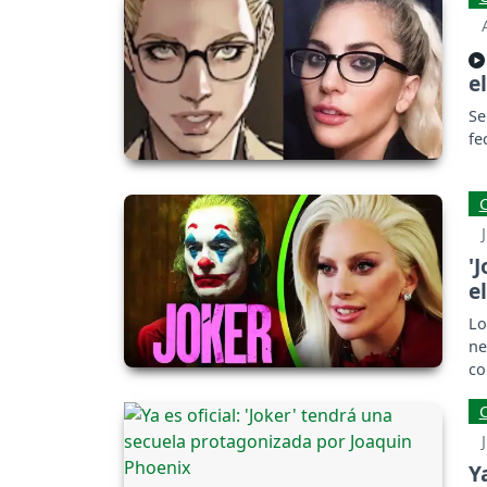
e
Se
fe
'
e
Lo
ne
co
'J
Y