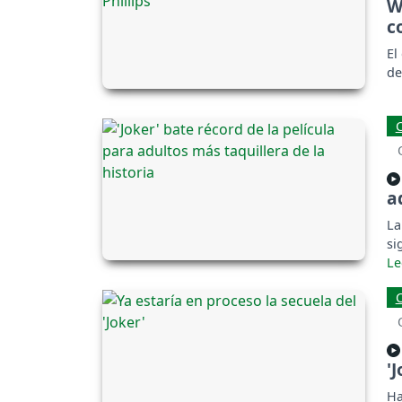
W
c
El
de
a
La
si
'
Ha