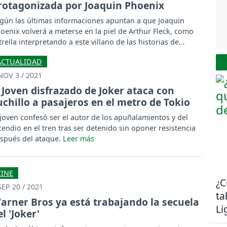
rotagonizada por Joaquin Phoenix
gún las últimas informaciones apuntan a que Joaquin
oenix volverá a meterse en la piel de Arthur Fleck, como
trella interpretando a este villano de las historias de
tman.
ACTUALIDAD
NOV 3 / 2021
Joven disfrazado de Joker ataca con
uchillo a pasajeros en el metro de Tokio
 joven confesó ser el autor de los apuñalamientos y del
cendio en el tren tras ser detenido sin oponer resistencia
spués del ataque.
CINE
¿C
SEP 20 / 2021
ta
arner Bros ya está trabajando la secuela
Li
l 'Joker'