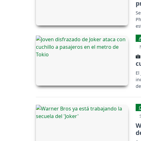
p
Se
Ph
es
Ba
c
El
in
de
W
de