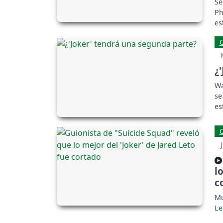
Se
Ph
es
Ba
¿
Wa
se
es
l
c
Mu