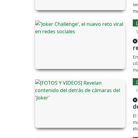
se
ma
r
En
có
ma
d
El
má
el