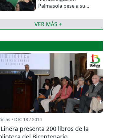
Palmasola pese a su
detención domiciliaria
VER MÁS +
icias • DIC 18 / 2014
 Linera presenta 200 libros de la
blioteca del Bicentenario