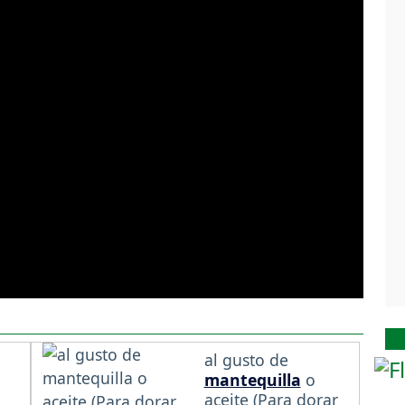
al gusto de
mantequilla
o
aceite (Para dorar