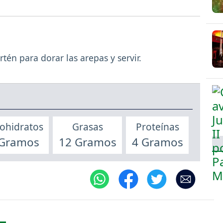
tén para dorar las arepas y servir.
ohidratos
Grasas
Proteínas
 Gramos
12 Gramos
4 Gramos