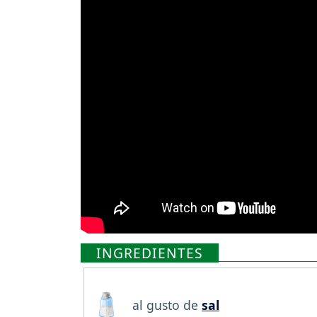
INGREDIENTES
al gusto de
sal