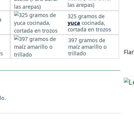
las arepas)
325 gramos de
a
yuca
cocinada,
cortada en trozos
397 gramos de
maíz amarillo o
Fla
os
trillado
lo.