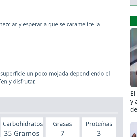
ezclar y esperar a que se caramelice la
 superficie un poco mojada dependiendo el
n y disfrutar.
El
y 
de
Carbohidratos
Grasas
Proteínas
35 Gramos
7
3