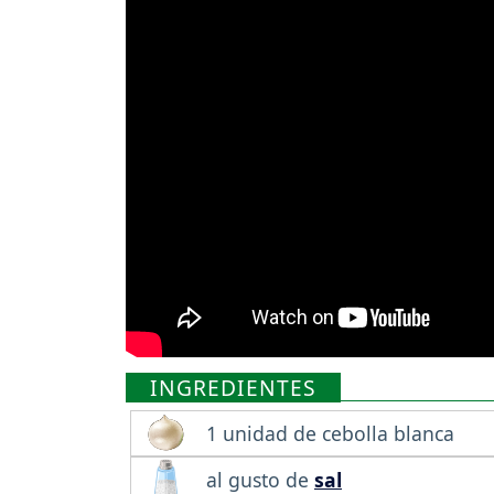
INGREDIENTES
1 unidad de cebolla blanca
al gusto de
sal