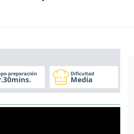
po preparación
Dificultad
r.30mins.
Media