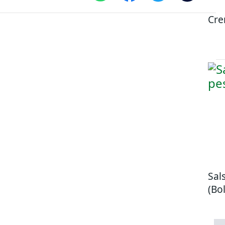
Cre
Sal
(Bol