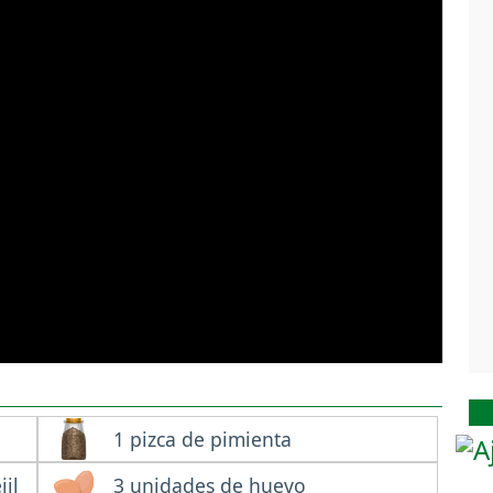
1 pizca de pimienta
jil
3 unidades de huevo