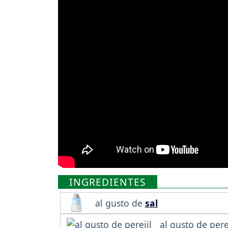
INGREDIENTES
al gusto de
sal
al gusto de pere