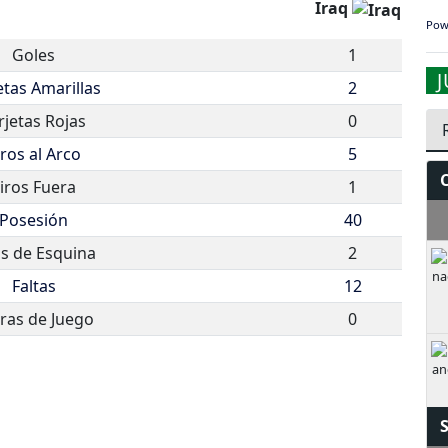
Iraq
Pow
Goles
1
etas Amarillas
2
rjetas Rojas
0
iros al Arco
5
iros Fuera
1
Posesión
40
os de Esquina
2
Faltas
12
ras de Juego
0