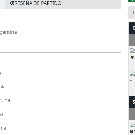
RESEÑA DE PARTIDO
gentina
V
a
ak
ntina
na
ina