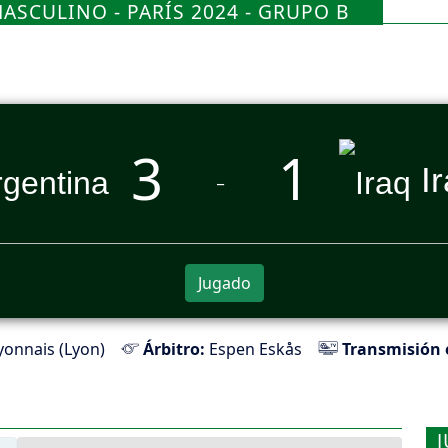
ASCULINO - PARÍS 2024 - GRUPO B
3
1
I
_
Jugado
onnais (Lyon)
Árbitro:
Espen Eskås
Transmisión 