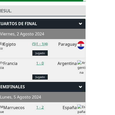
RESUL.
CUARTOS DE FINAL
iernes, 2 Agosto 2024
Egipto
(5)1
-
1(4)
Paraguay
Jugado
Francia
1
-
0
Argentina
Jugado
SEMIFINALES
Lunes, 5 Agosto 2024
Marruecos
1
-
2
España