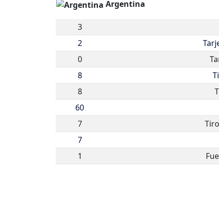
Argentina
3
2
Tarj
0
Ta
8
T
8
T
60
7
Tir
7
1
Fue