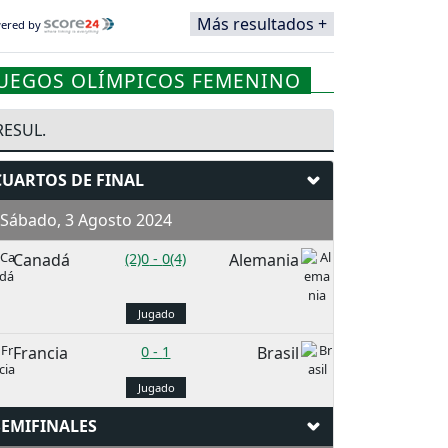
Más resultados +
ered by
JUEGOS OLÍMPICOS FEMENINO
RESUL.
CUARTOS DE FINAL
Sábado, 3 Agosto 2024
Canadá
(2)0
-
0(4)
Alemania
Jugado
Francia
0
-
1
Brasil
Jugado
SEMIFINALES