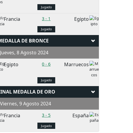
Jugado
Francia
3
-
1
Egipto
Jugado
MEDALLA DE BRONCE
ueves, 8 Agosto 2024
Egipto
0
-
6
Marruecos
Jugado
FINAL MEDALLA DE ORO
iernes, 9 Agosto 2024
Francia
3
-
5
España
Jugado