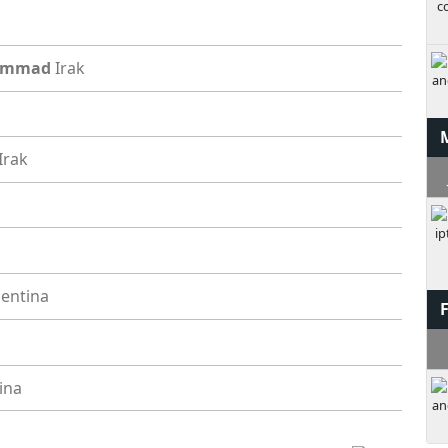
hammad
Irak
Irak
J
entina
V
ina