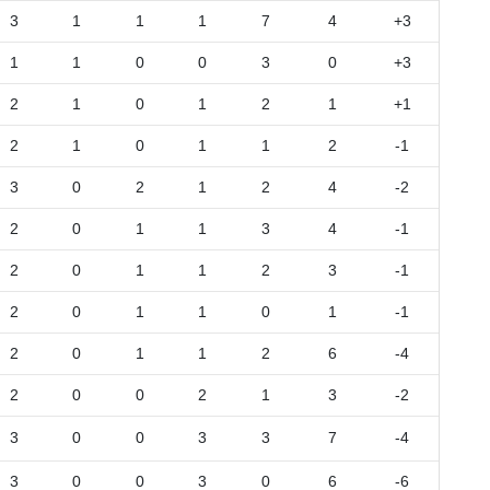
3
1
1
1
7
4
+3
1
1
0
0
3
0
+3
2
1
0
1
2
1
+1
2
1
0
1
1
2
-1
3
0
2
1
2
4
-2
2
0
1
1
3
4
-1
2
0
1
1
2
3
-1
2
0
1
1
0
1
-1
2
0
1
1
2
6
-4
2
0
0
2
1
3
-2
3
0
0
3
3
7
-4
3
0
0
3
0
6
-6