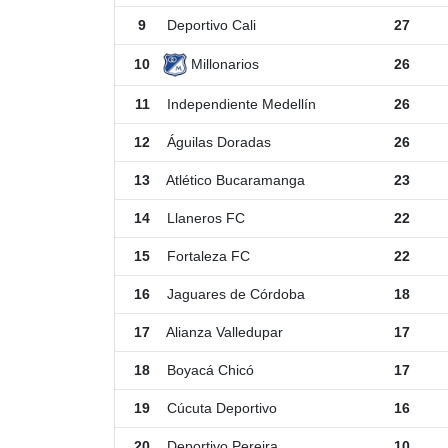
9
Deportivo Cali
27
Millonarios
10
26
11
Independiente Medellín
26
12
Águilas Doradas
26
13
Atlético Bucaramanga
23
14
Llaneros FC
22
15
Fortaleza FC
22
16
Jaguares de Córdoba
18
17
Alianza Valledupar
17
18
Boyacá Chicó
17
19
Cúcuta Deportivo
16
20
Deportivo Pereira
10