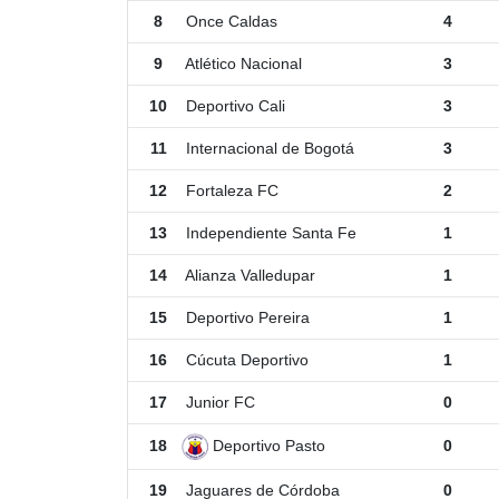
8
Once Caldas
4
9
Atlético Nacional
3
10
Deportivo Cali
3
11
Internacional de Bogotá
3
12
Fortaleza FC
2
13
Independiente Santa Fe
1
14
Alianza Valledupar
1
15
Deportivo Pereira
1
16
Cúcuta Deportivo
1
17
Junior FC
0
Deportivo Pasto
18
0
19
Jaguares de Córdoba
0