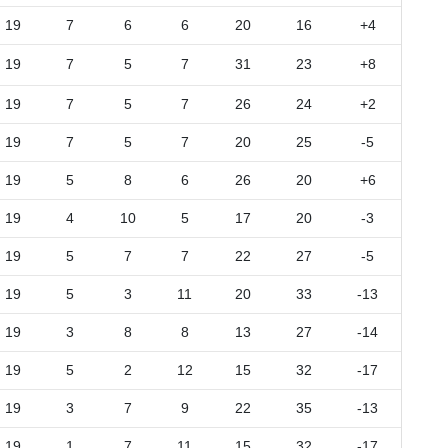
19
7
6
6
20
16
+4
19
7
5
7
31
23
+8
19
7
5
7
26
24
+2
19
7
5
7
20
25
-5
19
5
8
6
26
20
+6
19
4
10
5
17
20
-3
19
5
7
7
22
27
-5
19
5
3
11
20
33
-13
19
3
8
8
13
27
-14
19
5
2
12
15
32
-17
19
3
7
9
22
35
-13
19
1
7
11
15
32
-17