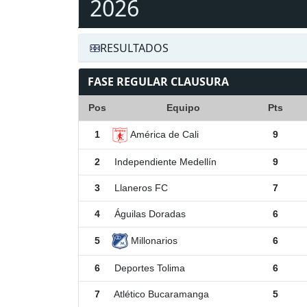
2026
RESULTADOS
FASE REGULAR CLAUSURA
Pos
Equipo
Pts
América de Cali
1
9
2
Independiente Medellín
9
3
Llaneros FC
7
4
Águilas Doradas
6
Millonarios
5
6
6
Deportes Tolima
6
7
Atlético Bucaramanga
5