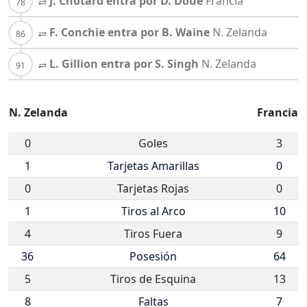
J. Chotard entra por D. Doue
Francia
F. Conchie entra por B. Waine
N. Zelanda
L. Gillion entra por S. Singh
N. Zelanda
N. Zelanda
Francia
0
Goles
3
1
Tarjetas Amarillas
0
0
Tarjetas Rojas
0
1
Tiros al Arco
10
4
Tiros Fuera
9
36
Posesión
64
5
Tiros de Esquina
13
8
Faltas
7