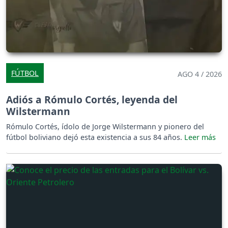
FÚTBOL
AGO 4 / 2026
Adiós a Rómulo Cortés, leyenda del
Wilstermann
Rómulo Cortés, ídolo de Jorge Wilstermann y pionero del
fútbol boliviano dejó esta existencia a sus 84 años.