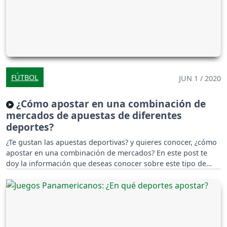
FÚTBOL
JUN 1 / 2020
¿Cómo apostar en una combinación de
mercados de apuestas de diferentes
deportes?
¿Te gustan las apuestas deportivas? y quieres conocer, ¿cómo
apostar en una combinación de mercados? En este post te
doy la información que deseas conocer sobre este tipo de
apuestas.