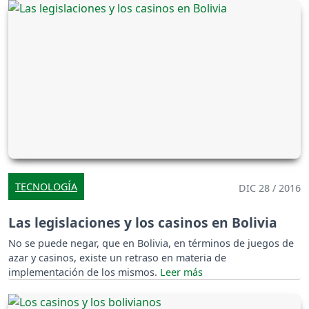
TECNOLOGÍA
DIC 28 / 2016
Las legislaciones y los casinos en Bolivia
No se puede negar, que en Bolivia, en términos de juegos de
azar y casinos, existe un retraso en materia de
implementación de los mismos.