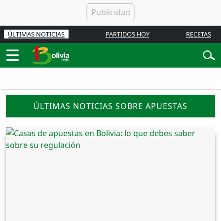
ÚLTIMAS NOTICIAS
PARTIDOS HOY
RECETAS
ÚLTIMAS NOTICIAS SOBRE APUESTAS