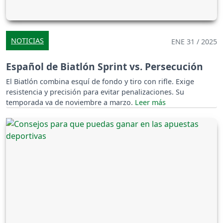
NOTICIAS
ENE 31 / 2025
Español de Biatlón Sprint vs. Persecución
El Biatlón combina esquí de fondo y tiro con rifle. Exige
resistencia y precisión para evitar penalizaciones. Su
temporada va de noviembre a marzo.