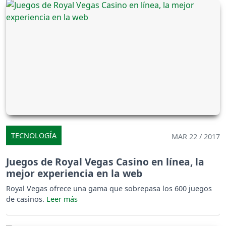
TECNOLOGÍA
MAR 22 / 2017
Juegos de Royal Vegas Casino en línea, la
mejor experiencia en la web
Royal Vegas ofrece una gama que sobrepasa los 600 juegos
de casinos.