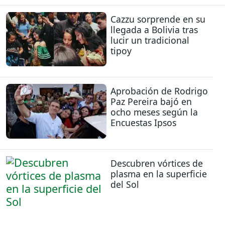
Cazzu sorprende en su
llegada a Bolivia tras
lucir un tradicional
tipoy
Aprobación de Rodrigo
Paz Pereira bajó en
ocho meses según la
Encuestas Ipsos
Descubren vórtices de
plasma en la superficie
del Sol