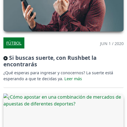
FÚTBOL
JUN 1 / 2020
Si buscas suerte, con Rushbet la
encontrarás
¿Qué esperas para ingresar y conocernos? La suerte está
esperando a que te decidas ya.