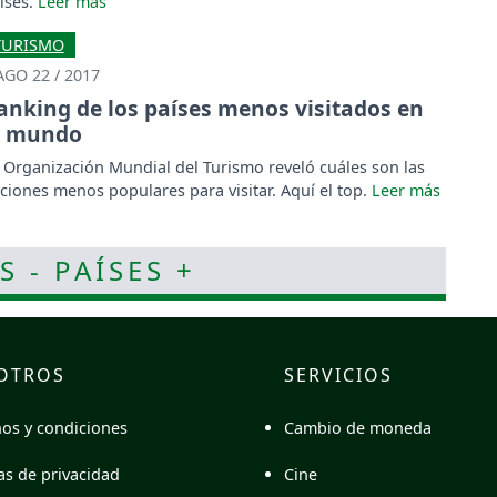
íses.
TURISMO
AGO 22 / 2017
anking de los países menos visitados en
l mundo
 Organización Mundial del Turismo reveló cuáles son las
ciones menos populares para visitar. Aquí el top.
S - PAÍSES +
OTROS
SERVICIOS
Cambio de moneda
os y condiciones
Cine
cas de privacidad