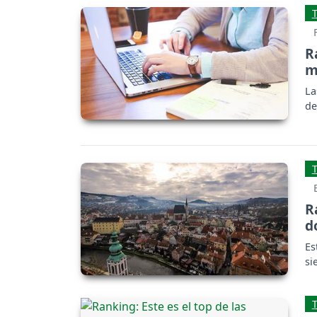
R
m
La
de
R
d
Es
si