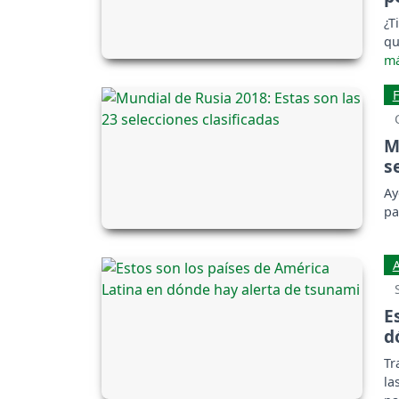
¿T
qu
M
s
Ay
pa
E
d
Tr
la