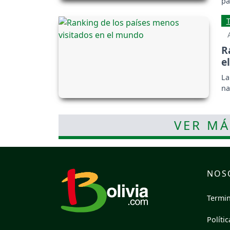
pa
R
e
La
na
VER MÁ
NOS
Termin
Políti