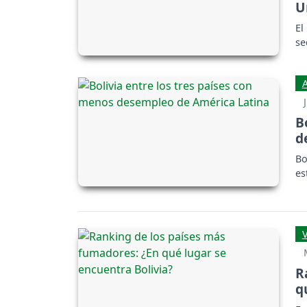
U
El
se
B
d
Bo
es
R
q