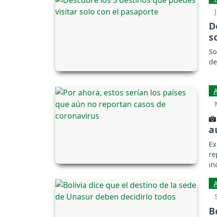
D
s
So
de
a
Ex
re
in
B