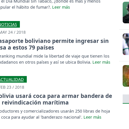
 el Día Mundial sin Tabaco, ¿dónde es más y menos
pular el hábito de fumar?.
NOTICIAS
MAY 24 / 2018
asaporte boliviano permite ingresar sin
isa a estos 79 países
 ranking mundial mide la libertad de viaje que tienen los
udadanos en otros países y así se ubica Bolivia.
ACTUALIDAD
FEB 23 / 2018
olivia usará coca para armar bandera de
a reivindicación marítima
oductores y comercializadores usarán 250 libras de hoja
 coca para ayudar al 'banderazo nacional'.