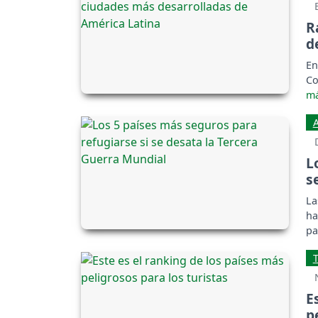
R
d
En
Co
L
s
La
ha
pa
E
p