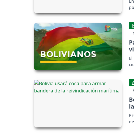
En
po
P
v
El
ci
B
l
Pr
de