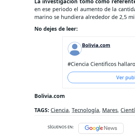
La investigación tomó como referent
en ese periodo el aumento de la cantid
marino se hundiera alrededor de 2,5 mil
No dejes de leer:
Bolivia.com
#Ciencia Cientificos hallar
Ver pub
Bolivia.com
TAGS:
Ciencia
,
Tecnología
,
Mares
,
Cientí
SÍGUENOS EN: