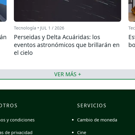
Tecnología • JUL 1 / 2026
Tec
rán
Perseidas y Delta Acuáridas: los
Es
eventos astronómicos que brillarán en
bo
el cielo
VER MÁS +
OTROS
SERVICIOS
Cambio de moneda
os y condiciones
Cine
cas de privacidad