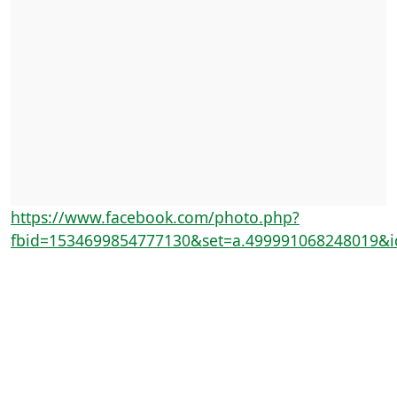
https://www.facebook.com/photo.php?
fbid=1534699854777130&set=a.499991068248019&