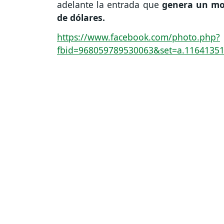
adelante la entrada que
genera un mo
de dólares.
https://www.facebook.com/photo.php?
fbid=968059789530063&set=a.1164135