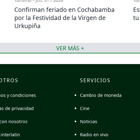
Turismo • JUL 31 / 2026
Tur
Confirman feriado en Cochabamba
Es
por la Festividad de la Virgen de
tu
Urkupiña
VER MÁS +
OTROS
SERVICIOS
Cambio de moneda
os y condiciones
Cine
cas de privacidad
Noticias
con nosotros
Radio en vivo
interlatin