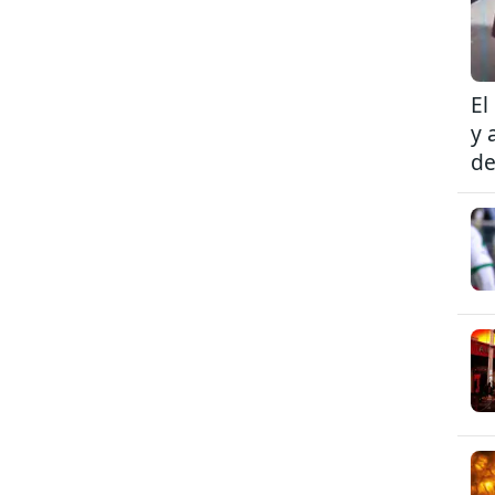
El
y 
de