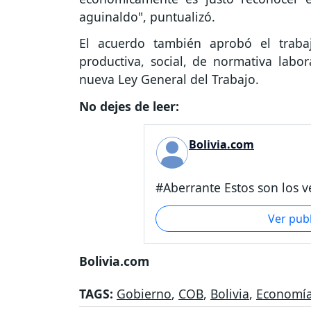
aguinaldo", puntualizó.
El acuerdo también aprobó el traba
productiva, social, de normativa labo
nueva Ley General del Trabajo.
No dejes de leer:
Bolivia.com
#Aberrante Estos son los v
Ver pub
Bolivia.com
TAGS:
Gobierno
,
COB
,
Bolivia
,
Economí