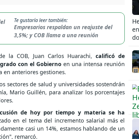
Te gustaría leer también:
He
Empresarios respaldan un reajuste del
en
3,5%; y COB llama a una reunión
do
o de la COB, Juan Carlos Huarachi,
calificó de
ogrado con el Gobierno
en una intensa reunión
ía en anteriores gestiones.
s sectores de salud y universidades sostendrán
a, Mario Guillén, para analizar los porcentajes
dores.
scusión de hoy por tiempo y materia se ha
do en el tema del incremento salarial más el
madamente casi un 14%, estamos hablando de un
tión", remarcó.